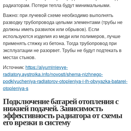
радиаторам. Потери тепла будут минимальными.
Важно: при лучевой схеме необходимо выполнять
разводку трубопровода целыми элементами (трубы не
должны иметь развилок или обрывов). Если
используются изделия из меди или полимеров, лучше
применять стяжку из бетона. Тогда трубопровод при
эксплуатации не разорвет. Трубы не будут подтекать в
местах стыков.
Источник:
https://alyuminievye-
radiatory.aystroika.info/novosti/shema-nizhnego-
podklyucheniya-radiatorov-otopleniya-i-ih-obvyazka-batarei-
otopleniya-s
Подключение батарей отопления с
нижней подачей. Зависимость
эффективность радиатора от схемы
его врезки в систему