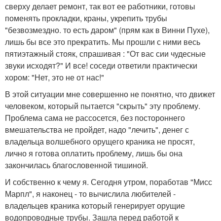
сверху делает ремонт, так вот ее работники, готовы
поменять прокладки, краны, укрепить трубы
"безвозмездно. то есть даром" (прям как в Винни Пухе),
лишь бы все это прекратить. Мы прошли с ними весь
пятиэтажный стояк, спрашивая : "От вас сии чудесные
звуки исходят?" И все! соседи ответили практически
хором: "Нет, это не от нас!"
В этой ситуации мне совершенно не понятно, что движет
человеком, который пытается "скрыть" эту проблему.
Проблема сама не рассосется, без постороннего
вмешательства не пройдет, надо "лечить", денег с
владельца волшебного орущего краника не просят,
лично я готова оплатить проблему, лишь бы она
закончилась благословенной тишиной.
И собственно к чему я. Сегодня утром, поработав "Мисс
Марпл", я наконец - то вычислила любителей -
владельцев краника который генерирует орущие
водопроводные трубы. Зашла перед работой к