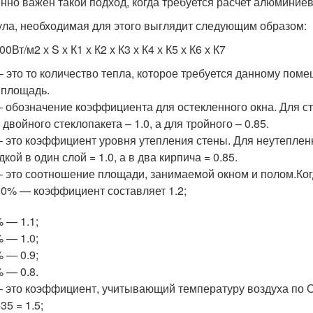
нно важен такой подход, когда требуется расчет алюминие
ла, необходимая для этого выглядит следующим образом:
00Вт/м2 х S х К1 х К2 х К3 х К4 х К5 х К6 х К7
– это то количество тепла, которое требуется данному пом
 площадь.
– обозначение коэффициента для остекленного окна. Для ст
 двойного стеклопакета – 1.0, а для тройного – 0.85.
– это коэффициент уровня утепления стены. Для неутепленн
дкой в один слой = 1.0, а в два кирпича = 0.85.
– это соотношение площади, занимаемой окном и полом.Ко
50% — коэффициент составляет 1.2;
 — 1.1;
 — 1.0;
 — 0.9;
 — 0.8.
– это коэффициент, учитывающий температуру воздуха по 
35 = 1.5;