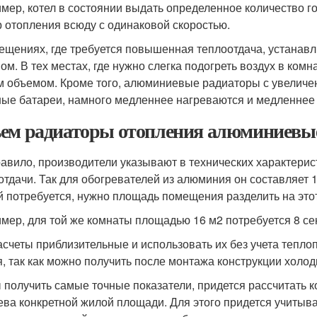
мер, котел в состоянии выдать определенное количество го
р отопления всюду с одинаковой скоростью.
ещениях, где требуется повышенная теплоотдача, устанав
ом. В тех местах, где нужно слегка подогреть воздух в комн
 объемом. Кроме того, алюминиевые радиаторы с увеличе
ные батареи, намного медленнее нагреваются и медленнее
ем радиаторы отопления алюминиевые
равило, производители указывают в технических характерис
отдачи. Так для обогревателей из алюминия он составляет 1
й потребуется, нужно площадь помещения разделить на это
мер, для той же комнаты площадью 16 м2 потребуется 8 секци
асчеты приблизительные и использовать их без учета тепл
я, так как можно получить после монтажа конструкции холод
 получить самые точные показатели, придется рассчитать к
ева конкретной жилой площади. Для этого придется учиты