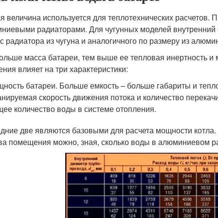
я величина используется для теплотехнических расчетов. 
ниевыми радиаторами. Для чугунных моделей внутренний о
ес радиатора из чугуна и аналогичного по размеру из алюми
ольше масса батареи, тем выше ее тепловая инертность и
ения влияет на три характеристики:
ность батареи. Больше емкость – больше габариты и теп
нируемая скорость движения потока и количество перекач
ее количество воды в системе отопления.
дние две являются базовыми для расчета мощности котла. 
ва помещения можно, зная, сколько воды в алюминиевом р