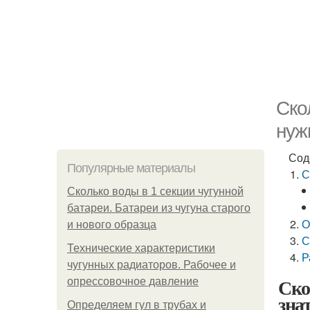
Ско
нуж
Сод
Популярные материалы
С
Сколько воды в 1 секции чугунной
батареи. Батареи из чугуна старого
О
и нового образца
С
Технические характеристики
Р
чугунных радиаторов. Рабочее и
Ско
опрессовочное давление
зна
Определяем гул в трубах и