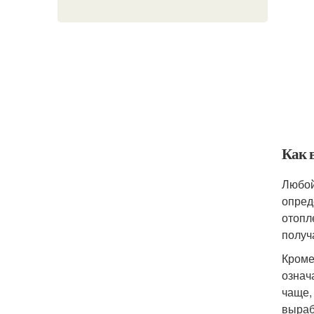
Как 
Любой
опред
отопл
получ
Кроме
означ
чаще,
выраб