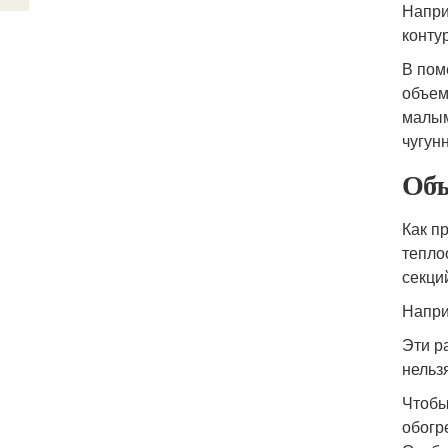
Напри
конту
В пом
объем
малым
чугун
Объ
Как п
тепло
секци
Напри
Эти р
нельз
Чтобы
обогр