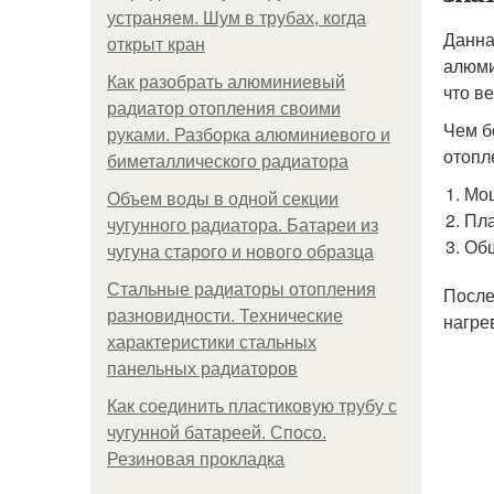
устраняем. Шум в трубах, когда
Данна
открыт кран
алюми
Как разобрать алюминиевый
что в
радиатор отопления своими
Чем б
руками. Разборка алюминиевого и
отопл
биметаллического радиатора
Мощ
Объем воды в одной секции
Пла
чугунного радиатора. Батареи из
Общ
чугуна старого и нового образца
Стальные радиаторы отопления
После
разновидности. Технические
нагре
характеристики стальных
панельных радиаторов
Как соединить пластиковую трубу с
чугунной батареей. Спосо.
Резиновая прокладка