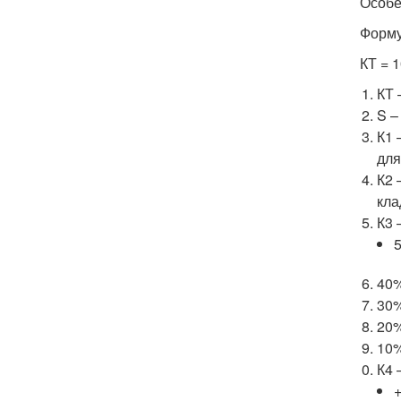
Особе
Форму
КТ = 1
КТ 
S –
К1 
для
К2 
кла
К3 
40%
30%
20%
10%
К4 
+