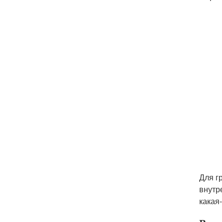
Для г
внутр
какая