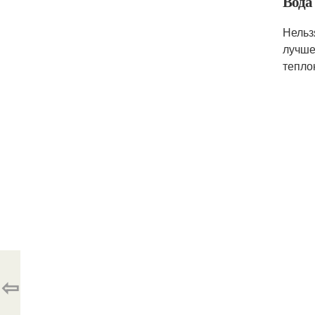
Вода
Нельз
лучше
тепло
⇦