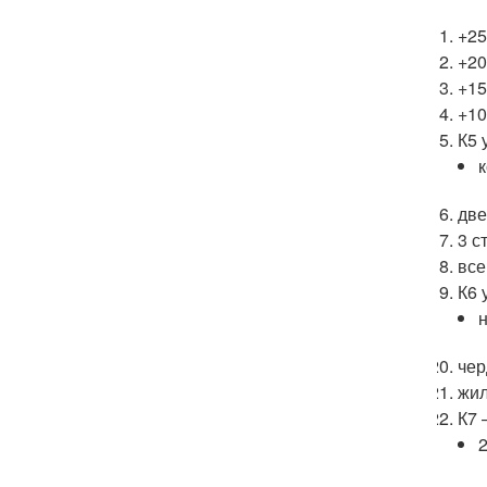
+25
+20
+15
+10
К5 
к
две
3 с
все
К6 
чер
жил
К7 
2