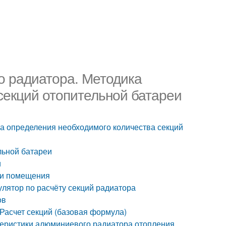
о радиатора. Методика
секций отопительной батареи
ка определения необходимого количества секций
льной батареи
и
ди помещения
улятор по расчёту секций радиатора
ов
 Расчет секций (базовая формула)
ктеристики алюминиевого радиатора отопления