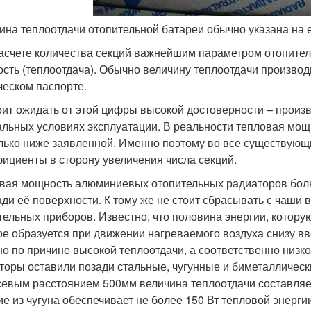
ина теплоотдачи отопительной батареи обычно указана на 
асчете количества секций важнейшим параметром отопител
сть (теплоотдача). Обычно величину теплоотдачи производи
ческом паспорте.
оит ожидать от этой цифры высокой достоверности – произ
альных условиях эксплуатации. В реальности тепловая мощ
лько ниже заявленной. Именно поэтому во все существующ
ициенты в сторону увеличения числа секций.
вая мощность алюминиевых отопительных радиаторов больш
ди её поверхности. К тому же не стоит сбрасывать с чаши 
тельных приборов. Известно, что половина энергии, которую
ое образуется при движении нагреваемого воздуха снизу в
о по причине высокой теплоотдачи, а соответственно низ
торы оставили позади стальные, чугунные и биметаллическ
евым расстоянием 500мм величина теплоотдачи составляет 
ие из чугуна обеспечивает не более 150 Вт тепловой энерги