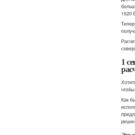
больш
1520 В
Тепер
получ
Расче
совер
1 с
рас
Хотит
чтобы
Как б
испол
предл
решен
Это 