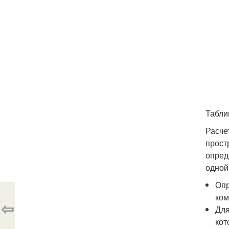
Табли
Расче
прост
опред
одной
Опр
ком
⇦
Для
кот