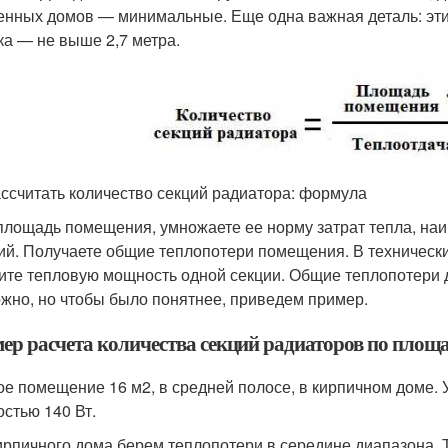
енных домов — минимальные. Еще одна важная деталь: эт
ка — не выше 2,7 метра.
ассчитать количество секций радиатора: формула
площадь помещения, умножаете ее норму затрат тепла, на
ий. Получаете общие теплопотери помещения. В техническ
ите тепловую мощность одной секции. Общие теплопотери д
жно, но чтобы было понятнее, приведем пример.
ер расчета количества секций радиаторов по площ
ое помещение 16 м
2
, в средней полосе, в кирпичном доме.
стью 140 Вт.
ирпичного дома берем теплопотери в середине диапазона. Т