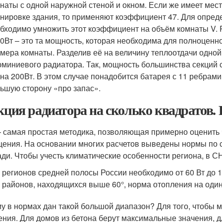
наты с одной наружной стеной и окном. Если же имеет мес
нировке здания, то применяют коэффициент 47. Для опреде
бходимо умножить этот коэффициент на объём комнаты V.
0Вт – это та мощность, которая необходима для полноценн
мера комнаты. Разделив её на величину теплоотдачи одной
миниевого радиатора. Так, мощность большинства секций
на 200Вт. В этом случае понадобится батарея с 11 ребрами
ьшую сторону «про запас».
екция радиатора на сколько квадратов.
 самая простая методика, позволяющая примерно оценить 
ения. На основании многих расчетов выведены нормы по 
ди. Чтобы учесть климатические особенности региона, в 
 регионов средней полосы России необходимо от 60 Вт до 1
 районов, находящихся выше 60°, норма отопления на один
у в нормах дан такой большой диапазон? Для того, чтобы 
ения. Для домов из бетона берут максимальные значения, 