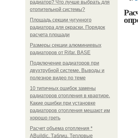
радиатор? Что лучше выбрать для
Рас
отопительной системы?
опр
Площадь секции чугунного
радиатора для окраски. Порядок
расчета площади
Размеры секции алюминиевых
радиаторов от Rifar. BASE
Подключение радиаторов при
двухтрубной системе. Выводы и
полезное видео по теме
10 типичных ошибок замены
радиаторов отопления в квартире.
Какие ошибки при установке
радиаторов отопления мешают им
хорошо греть
Расчет объема отопления *
ABuildic. Таблиц. Тепловые