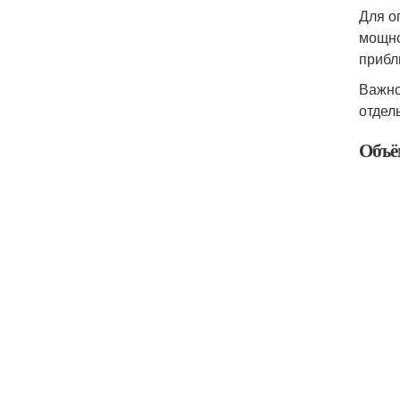
Для о
мощно
прибл
Важно
отдел
Объё