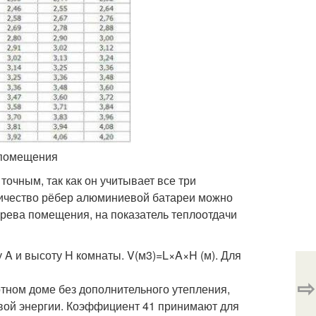
 помещения
очным, так как он учитывает все три
ичество рёбер алюминиевой батареи можно
рева помещения, на показатель теплоотдачи
A и высоту H комнаты. V(м3)=L×A×H (м). Для
⇨
тном доме без дополнительного утепления,
вой энергии. Коэффициент 41 принимают для