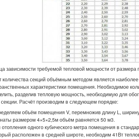
ца зависимости требуемой тепловой мощности от размера
т количества секций объёмным методом является наиболее т
ранственных характеристики помещения. Необходимое кол
елить, разделив тепловую мощность, необходимую для обог
 секции. Расчёт производим в следующем порядке:
еделяем объём помещения V, перемножив длину L, ширину 
наты размером 4×5×2,5м объём равняется 50 м3.
 отопления одного кубического метра помещения в стандар
орый расположен в средней широте, необходим 41Вт тепло