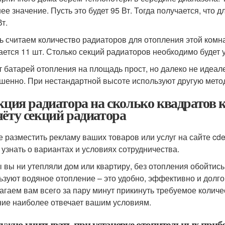
ее значение. Пусть это будет 95 Вт. Тогда получается, что 
т.
ь считаем количество радиаторов для отопления этой комнат
ается 11 шт. Столько секций радиаторов необходимо будет 
т батарей отопления на площадь прост, но далеко не идеал
шенно. При нестандартной высоте используют другую метод
екция радиатора на сколько квадратов
чёту секций радиатора
е разместить рекламу ваших товаров или услуг на сайте cde
 узнать о вариантах и условиях сотрудничества.
ы вы ни утепляли дом или квартиру, без отопления обойтись
ьзуют водяное отопление – это удобно, эффективно и долг
агаем вам всего за пару минут прикинуть требуемое количе
ие наиболее отвечает вашим условиям.
нужно учитывать при установке отопительных приб