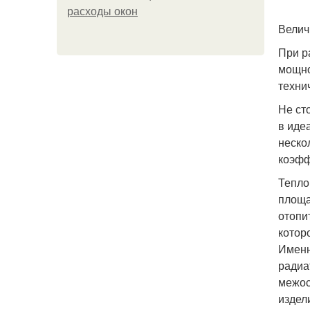
расходы окон
Велич
При р
мощно
техни
Не ст
в иде
неско
коэфф
Тепло
площа
отопи
котор
Именн
радиа
межос
издел