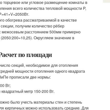
то торцевое или угловое размещение комнаты в
ления всего количества тепловой мощности P,
 P=41×V=2050Вт.
ого обогрева рассматриваемой в качестве
 секции, получим количество рёбер
 с межосевым расстоянием 500мм примерно
 (2050:200=10,25). Округляем значение в
 Расчет по площади
число секций, необходимое для отопления
средней мощности отопления одного квадрата
СНиПе прописали две нормы:
00 Вт;
 квадратный метр 150-200 Вт.
можно было учесть материалы стен и степень
для кирпичных можно использовать средние. Для