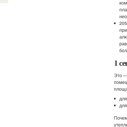
ком
пла
нео
205
при
алю
рав
бол
1 с
Это —
помещ
площа
для
для
Почем
утепл