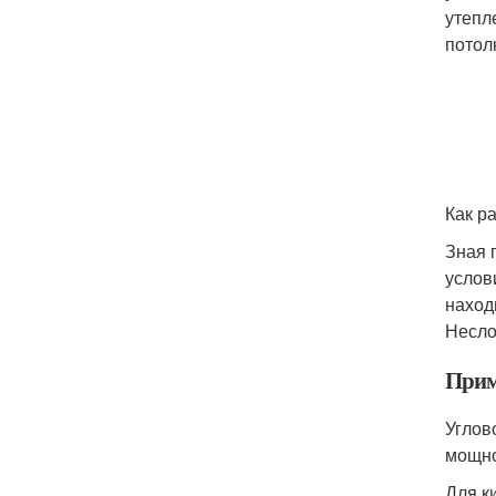
утепл
потол
Как р
Зная 
услов
наход
Несло
Прим
Углов
мощно
Для к