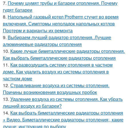
7.
Почему шумят трубы и батареи отопления. Почему
гудят батареи
8.
Напольный газовый котел Protherm стучит во время
включения. Симптомы неполадок напольных котлов
Протерм и варианты их ремонта
9.
Выбираем лучший радиатор отопления. Лучшие
алюминиевые радиаторы отопления
10.
Какие лучше биметаллические радиаторы отопления.
Как выбрать биметаллические радиаторы отопления
11.
Как развоздушить систему отопления в частном
доме. Как удалить воздух из системы отопления в
частном доме
12.
Стравливание воздуха из системы отопления.
Причины возникновения воздушных пробок
13.
Удаление воздуха из системы отопления. Как убрать
лишний воздух из батареи?
14.
Как выбрать биметаллические радиаторы отопления
+ Видео. Биметаллические радиаторы отопления;, какие
лучше; инструкция по выбору