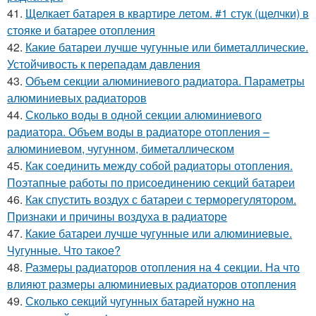
41.
Щелкает батарея в квартире летом. #1 стук (щелчки) в
стояке и батарее отопления
42.
Какие батареи лучше чугунные или биметаллические.
Устойчивость к перепадам давления
43.
Объем секции алюминиевого радиатора. Параметры
алюминиевых радиаторов
44.
Сколько воды в одной секции алюминиевого
радиатора. Объем воды в радиаторе отопления –
алюминиевом, чугунном, биметаллическом
45.
Как соединить между собой радиаторы отопления.
Поэтапные работы по присоединению секций батареи
46.
Как спустить воздух с батареи с терморегулятором.
Признаки и причины воздуха в радиаторе
47.
Какие батареи лучше чугунные или алюминиевые.
Чугунные. Что такое?
48.
Размеры радиаторов отопления на 4 секции. На что
влияют размеры алюминиевых радиаторов отопления
49.
Сколько секций чугунных батарей нужно на