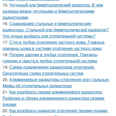
15.
Чугунный или биметаллический радиатор. В чем
разница между чугунными и биметаллическими
радиаторами
16.
Сравниваем стальные и биметаллические
радиаторы. Стальной или биметаллический радиатор?
Что лучше выбрать для отопительной системы?
17.
Стук в трубах отопления частного дома. Главные
причины шума в системе отопления частного дома
18.
Почему щелчки в трубах отопления. Причины
гудения и свиста в трубах отопительной системы
19.
Схема подключения радиаторов отопления.
Однотрубная схема отопительных систем
20.
Алюминиевые радиаторы отопления или стальные.
Мифы об отопительных радиаторах
21.
Как разобрать секции алюминиевого радиатора.
Разборка и сборка алюминиевого радиатора своими
руками
22.
Как разобрать радиатор отопления своими руками.