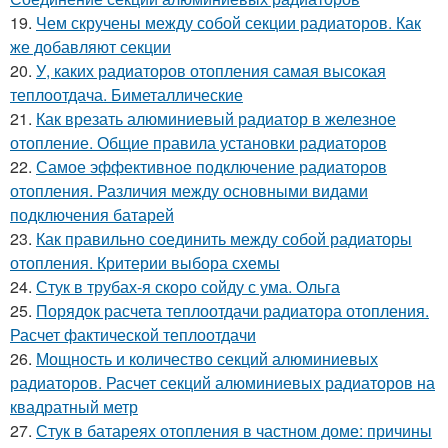
19.
Чем скручены между собой секции радиаторов. Как
же добавляют секции
20.
У, каких радиаторов отопления самая высокая
теплоотдача. Биметаллические
21.
Как врезать алюминиевый радиатор в железное
отопление. Общие правила установки радиаторов
22.
Самое эффективное подключение радиаторов
отопления. Различия между основными видами
подключения батарей
23.
Как правильно соединить между собой радиаторы
отопления. Критерии выбора схемы
24.
Стук в трубах-я скоро сойду с ума. Ольга
25.
Порядок расчета теплоотдачи радиатора отопления.
Расчет фактической теплоотдачи
26.
Мощность и количество секций алюминиевых
радиаторов. Расчет секций алюминиевых радиаторов на
квадратный метр
27.
Стук в батареях отопления в частном доме: причины