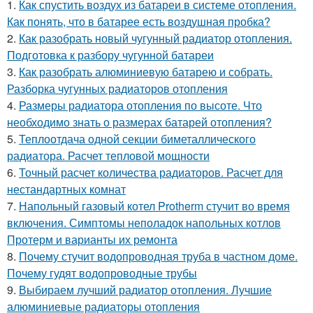
1.
Как спустить воздух из батареи в системе отопления.
Как понять, что в батарее есть воздушная пробка?
2.
Как разобрать новый чугунный радиатор отопления.
Подготовка к разбору чугунной батареи
3.
Как разобрать алюминиевую батарею и собрать.
Разборка чугунных радиаторов отопления
4.
Размеры радиатора отопления по высоте. Что
необходимо знать о размерах батарей отопления?
5.
Теплоотдача одной секции биметаллического
радиатора. Расчет тепловой мощности
6.
Точный расчет количества радиаторов. Расчет для
нестандартных комнат
7.
Напольный газовый котел Protherm стучит во время
включения. Симптомы неполадок напольных котлов
Протерм и варианты их ремонта
8.
Почему стучит водопроводная труба в частном доме.
Почему гудят водопроводные трубы
9.
Выбираем лучший радиатор отопления. Лучшие
алюминиевые радиаторы отопления