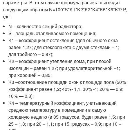
параметры. В этом случае формула расчета выглядит
следующим образом N=100*S*K1*K2*K3*K4*K5*K6*K7/ P,
где:
N – количество секций радиатора;
S –площадь отапливаемого помещения;
K1 – коэффициент остекления (для обычного окна
равен 1,27; для стеклопакета с двумя стеклами – 1;
для тройного – 0,87);
K2 – коэффициент утепления дома, при плохой
изоляции – равен 1,27; при удовлетворительной –1;
при хорошей – 0,85;
K3 –соотношение площади окон к площади пола (50%
коэффициент равен 1,2; 40%- 1,1, 30% -1; 20% — 0,9;
10% — 0,8);
K4 – температурный коэффициент, учитывающий
среднюю температуру в помещении в самую
холодную неделю (в 35 градусов, будет равен 1,5; при
25 – 1,3; при 20 – 1,1; при 15 градусах – 0,9; при 10 –