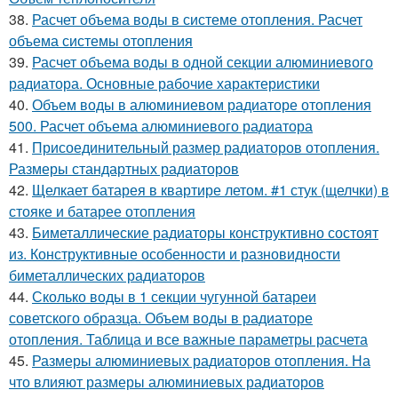
38.
Расчет объема воды в системе отопления. Расчет
объема системы отопления
39.
Расчет объема воды в одной секции алюминиевого
радиатора. Основные рабочие характеристики
40.
Объем воды в алюминиевом радиаторе отопления
500. Расчет объема алюминиевого радиатора
41.
Присоединительный размер радиаторов отопления.
Размеры стандартных радиаторов
42.
Щелкает батарея в квартире летом. #1 стук (щелчки) в
стояке и батарее отопления
43.
Биметаллические радиаторы конструктивно состоят
из. Конструктивные особенности и разновидности
биметаллических радиаторов
44.
Сколько воды в 1 секции чугунной батареи
советского образца. Объем воды в радиаторе
отопления. Таблица и все важные параметры расчета
45.
Размеры алюминиевых радиаторов отопления. На
что влияют размеры алюминиевых радиаторов