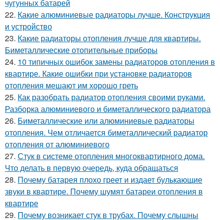
чугунных батарей
22.
Какие алюминиевые радиаторы лучше. Конструкция
и устройство
23.
Какие радиаторы отопления лучше для квартиры.
Биметаллические отопительные приборы
24.
10 типичных ошибок замены радиаторов отопления в
квартире. Какие ошибки при установке радиаторов
отопления мешают им хорошо греть
25.
Как разобрать радиатор отопления своими руками.
Разборка алюминиевого и биметаллического радиатора
26.
Биметаллические или алюминиевые радиаторы
отопления. Чем отличается биметаллический радиатор
отопления от алюминиевого
27.
Стук в системе отопления многоквартирного дома.
Что делать в первую очередь, куда обращаться
28.
Почему батарея плохо греет и издает булькающие
звуки в квартире. Почему шумят батареи отопления в
квартире
29.
Почему возникает стук в трубах. Почему слышны