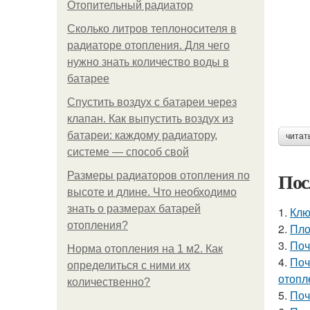
Отопительный радиатор
Сколько литров теплоносителя в
радиаторе отопления. Для чего
нужно знать количество воды в
батарее
Спустить воздух с батареи через
клапан. Как выпустить воздух из
батареи: каждому радиатору,
читат
системе — способ свой
Пос
Размеры радиаторов отопления по
высоте и длине. Что необходимо
знать о размерах батарей
1.
Клю
отопления?
2.
Пло
3.
Поч
Норма отопления на 1 м2. Как
4.
Поч
определиться с ними их
отопл
количественно?
5.
Поч