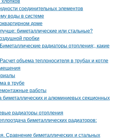
и хлопков
идности соединительных элементов
ёму воды в системе
огоквартирном доме
лучше: биметаллические или стальные?
 воздушной пробки
Биметаллические радиаторы отопления;, какие
Расчет объема теплоносителя в трубах и котле
омещения
ериалы
ма в трубе
Демонтажные работы
ка биметаллических и алюминиевых секционных
евые радиаторы отопления
еплоотдача биметаллических радиаторов:
я. Сравнение биметаллических и стальных