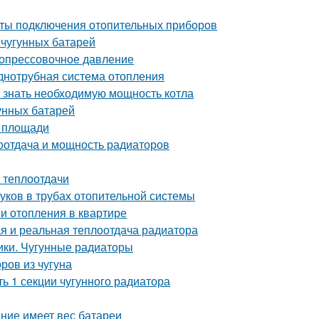
нты подключения отопительных приборов
 чугунных батарей
 опрессовочное давление
днотрубная система отопления
о знать необходимую мощность котла
унных батарей
а площади
оотдача и мощность радиаторов
 теплоотдачи
уков в трубах отопительной системы
еи отопления в квартире
я и реальная теплоотдача радиатора
ики. Чугунные радиаторы
ров из чугуна
ь 1 секции чугунного радиатора
ение имеет вес батареи