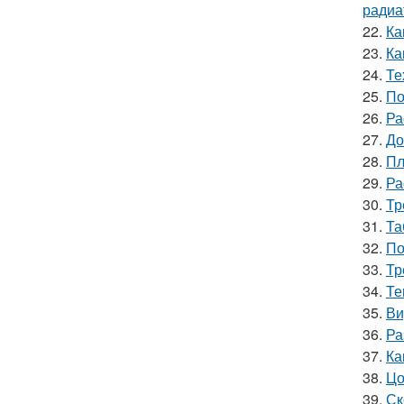
радиа
22.
Ка
23.
Ка
24.
Те
25.
По
26.
Ра
27.
До
28.
Пл
29.
Ра
30.
Тр
31.
Та
32.
По
33.
Тр
34.
Те
35.
Ви
36.
Ра
37.
Ка
38.
Цо
39.
Ск