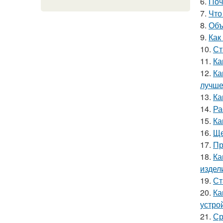
6.
Поч
7.
Что
8.
Объ
9.
Как
10.
Ст
11.
Ка
12.
Ка
лучше
13.
Ка
14.
Ра
15.
Ка
16.
Ще
17.
Пр
18.
Ка
издел
19.
Ст
20.
Ка
устро
21.
Ср