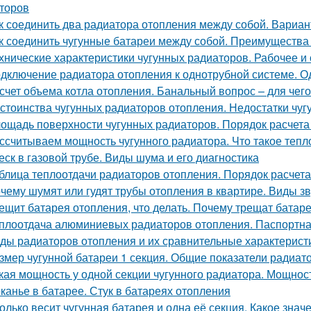
торов
к соединить два радиатора отопления между собой. Вариа
к соединить чугунные батареи между собой. Преимущества
хнические характеристики чугунных радиаторов. Рабочее и
дключение радиатора отопления к однотрубной системе. О
счет объема котла отопления. Банальный вопрос – для чег
стоинства чугунных радиаторов отопления. Недостатки чуг
ощадь поверхности чугунных радиаторов. Порядок расчет
ссчитываем мощность чугунного радиатора. Что такое тепл
еск в газовой трубе. Виды шума и его диагностика
блица теплоотдачи радиаторов отопления. Порядок расчета
чему шумят или гудят трубы отопления в квартире. Виды зв
ещит батарея отопления, что делать. Почему трещат батар
плоотдача алюминиевых радиаторов отопления. Паспортна
ды радиаторов отопления и их сравнительные характерист
змер чугунной батареи 1 секция. Общие показатели радиато
кая мощность у одной секции чугунного радиатора. Мощност
канье в батарее. Стук в батареях отопления
олько весит чугунная батарея и одна её секция. Какое знач