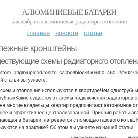
АЛЮМИНИЕВЫЕ БАТАРЕИ
как выбрать алюминиевые радиаторы отопления
главная
новости
статьи
пежные кронштейны
ествующие схемы радиаторного отоплен
s/from_origin/upload/resize_cache/iblock/f50/600_450_2/f502
й статьи вы узнаете:
 схемы отопления используются в квартиреЧем однотрубны
рубныхКакие существуют схемы подключения радиаторов о
ня многие владельцы квартир предпочитают автономное от
нее и эффективнее централизованной. Принцип работы ав
пающая в батареи, нагревается с помощью газового котла.
ьзуются на практике? Об этом вы узнаете из нашей статьи.