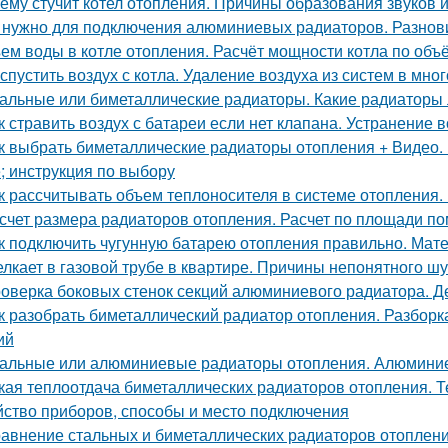
ему стучит котел отопления. Причины образования звуков 
 нужно для подключения алюминиевых радиаторов. Разнов
ем воды в котле отопления. Расчёт мощности котла по объ
 спустить воздух с котла. Удаление воздуха из систем в мн
альные или биметаллические радиаторы. Какие радиаторы 
к стравить воздух с батареи если нет клапана. Устранение
к выбрать биметаллические радиаторы отопления + Видео. 
; инструкция по выбору
к рассчитывать объем теплоносителя в системе отопления. 
счет размера радиаторов отопления. Расчет по площади п
к подключить чугунную батарею отопления правильно. Мат
лкает в газовой трубе в квартире. Причины непонятного шу
оверка боковых стенок секций алюминиевого радиатора. 
к разобрать биметаллический радиатор отопления. Разбор
ий
альные или алюминиевые радиаторы отопления. Алюмини
кая теплоотдача биметаллических радиаторов отопления. Т
йство приборов, способы и место подключения
авнение стальных и биметаллических радиаторов отоплени