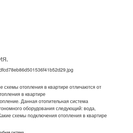
ия.
7ddfcd78eb86d501536f41b52d29.jpg
е схемы отопления в квартире отличаются от
топления в квартире
опление. Данная отопительная система
тономного оборудования следующий: вода,
 Какие схемы подключения отопления в квартире