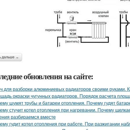
ь дальше →
ледние обновления на сайте:
ч для разборки алюминиевых радиаторов своими руками. К
щадь окраски чугунных радиаторов. Порядок расчета площ
ему шумят трубы и батареи отопления. Почему гудят батар
ему стучит котел отопления при нагревании. Почему щелкае
ения разбираемся вместе
ему гудит котел отопления при работе. При разжигании на