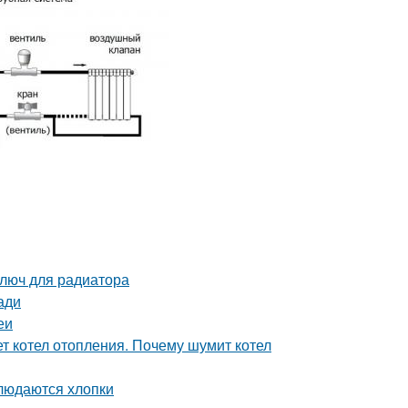
люч для радиатора
ади
еи
т котел отопления. Почему шумит котел
блюдаются хлопки