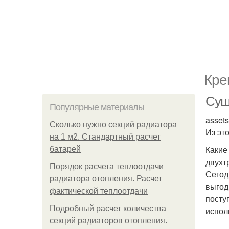
Кре
Сущ
Популярные материалы
asset
Сколько нужно секций радиатора
Из это
на 1 м2. Стандартный расчет
Какие
батарей
двухт
Порядок расчета теплоотдачи
Сегод
радиатора отопления. Расчет
выгод
фактической теплоотдачи
посту
Подробный расчет количества
испол
секций радиаторов отопления.