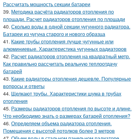
Рассчитать мощность секции батареи
39.
Методика расчёта радиаторов отопления по
площади. Расчет радиаторов отопления по площади
40.
Сколько воды в одной секции чугунного радиатора.
Батареи из чугуна старого и нового образца
41.
Какие трубы отопления лучше чугунные или
алюминиевые. Характеристика чугунных радиаторов
42.
Расчет радиаторов отопления на квадратный метр.
Как правильно рассчитать реальную теплоотдачу
батарей
43.
Какие радиаторы отопления дешевле. Популярные
вопросы и ответы
44.
Щелкают трубы. Характеристики шума в трубах
отопления
45.
Размеры радиаторов отопления по высоте и длине.
Что необходимо знать о размерах батарей отопления?
46.
Определяем объема радиатора отопления.
Помещения с высотой потолков более 3 метров
47.
Объем воды в стальном панельном радиаторе.