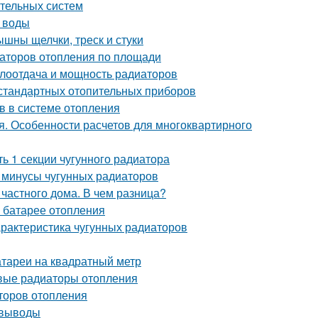
ительных систем
е воды
ышны щелчки, треск и стуки
иаторов отопления по площади
плоотдача и мощность радиаторов
 стандартных отопительных приборов
в в системе отопления
я. Особенности расчетов для многоквартирного
ь 1 секции чугунного радиатора
и минусы чугунных радиаторов
частного дома. В чем разница?
и батарее отопления
рактеристика чугунных радиаторов
атареи на квадратный метр
вые радиаторы отопления
торов отопления
 выводы