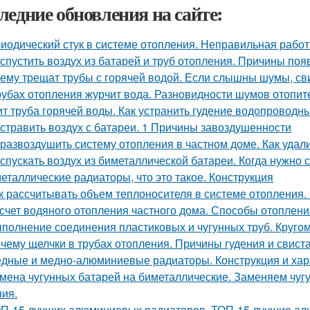
ледние обновления на сайте:
иодический стук в системе отопления. Неправильная работ
 спустить воздух из батарей и труб отопления. Причины по
ему трещат трубы с горячей водой. Если слышны шумы, св
рубах отопления журчит вода. Разновидности шумов отопит
ит труба горячей воды. Как устранить гудение водопроводн
 стравить воздух с батареи. 1 Причины завоздушенности
 развоздушить систему отопления в частном доме. Как удал
 спускать воздух из биметаллической батареи. Когда нужно 
еталлические радиаторы, что это такое. Конструкция
к рассчитывать объем теплоносителя в системе отопления. 
счет водяного отопления частного дома. Способы отоплени
полнение соединения пластиковых и чугунных труб. Кругом
чему щелчки в трубах отопления. Причины гудения и свист
дные и медно-алюминиевые радиаторы. Конструкция и хар
мена чугунных батарей на биметаллические. Заменяем чугу
ия.
П-15 лучших алюминиевых радиаторов. ТОП-15 лучшие алю