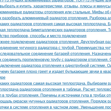
 выбрать и купить, характеристики, отзывы, плюсы и минусы
юминиевые радиаторы отопления или стальные. Мифы об 
к разобрать алюминиевый радиатор отопления. Разборка а
 каких радиаторов отопления самая высокая теплоотдача. 
кая теплоотдача биметаллических радиаторов отопления. Т
йство приборов, способы и место подключения
жнее подключение радиаторов отопления. Двухтрубная раз
единение чугунного радиатора с трубой. Преимущества чу
следовательное соединение батарей отопления. Назначен
к соединить пропиленовую трубу с радиатором отопления. 
дключение радиатора отопления к однотрубной системе. О
чему батарея плохо греет и издает булькающие звуки в кв
ире
 каких радиаторов самая высокая теплоотдача. Выбираем 
плоотдача радиаторов отопления в таблице. Расчет теплов
л в трубах отопления. Причины и источники гула в трубах о
ощадь окраски чугунных радиаторов отопления. Порядок р
лчки в системе отопления в частном доме. Уменьшение пр