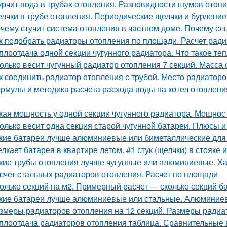
рчит вода в трубах отопления. Разновидности шумов отоп
лчки в трубе отопления. Периодические щелчки и бурлени
чему стучит система отопления в частном доме. Почему сл
к подобрать радиаторы отопления по площади. Расчет рад
плоотдача одной секции чугунного радиатора. Что такое те
олько весит чугунный радиатор отопления 7 секций. Масса
к соединить радиатор отопления с трубой. Место радиаторо
рмулы и методика расчета расхода воды на котел отоплени
кая мощность у одной секции чугунного радиатора. Мощност
олько весит одна секция старой чугунной батареи. Плюсы 
кие батареи лучше алюминиевые или биметаллические для 
лкает батарея в квартире летом. #1 стук (щелчки) в стояке 
кие трубы отопления лучше чугунные или алюминиевые. Ха
счет стальных радиаторов отопления. Расчет по площади
олько секций на м2. Примерный расчет — сколько секций б
кие батареи лучше алюминиевые или стальные. Алюминие
змеры радиаторов отопления на 12 секций. Размеры радиа
плоотдача радиаторов отопления таблица. Сравнительные