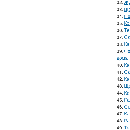
32.
Жу
33.
Ще
34.
По
35.
Ка
36.
Те
37.
Ск
38.
Ка
39.
Фо
дома
40.
Ка
41.
Ск
42.
Ка
43.
Ще
44.
Ка
45.
Ра
46.
Ск
47.
Ка
48.
Ра
49.
Те