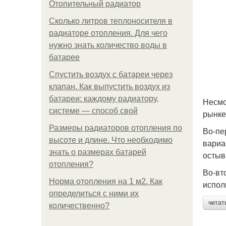
Отопительный радиатор
Сколько литров теплоносителя в
радиаторе отопления. Для чего
нужно знать количество воды в
батарее
Спустить воздух с батареи через
клапан. Как выпустить воздух из
батареи: каждому радиатору,
Несмо
системе — способ свой
рынке
Размеры радиаторов отопления по
Во-пе
высоте и длине. Что необходимо
вариа
знать о размерах батарей
остыв
отопления?
Во-вт
Норма отопления на 1 м2. Как
испол
определиться с ними их
читат
количественно?