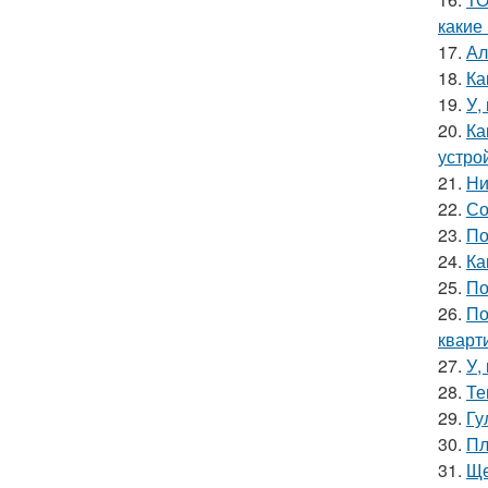
какие
17.
Ал
18.
Ка
19.
У,
20.
Ка
устро
21.
Ни
22.
Со
23.
По
24.
Ка
25.
По
26.
По
кварт
27.
У,
28.
Те
29.
Гу
30.
Пл
31.
Ще