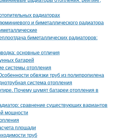
отопительных радиаторах
люминиевого и биметаллического радиатора
Биметаллические
еплоотдача биметаллических радиаторов:
водка: основные отличия
гунных батарей
ие системы отопления
Особенности обвязки труб из полипропилена
днотрубная система отопления
артире. Почему шумят батареи отопления в
радиатор: сравнение существующих вариантов
ой мощности
топления
асчета площади
оходимости труб