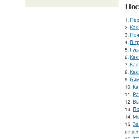
Пос
1.
Пер
2.
Как
3.
Поч
4.
В т
5.
Гуд
6.
Как
7.
Как
8.
Как
9.
Бим
10.
Ка
11.
Ра
12.
Вы
13.
По
14.
Ме
15.
За
решен
16.
ТО