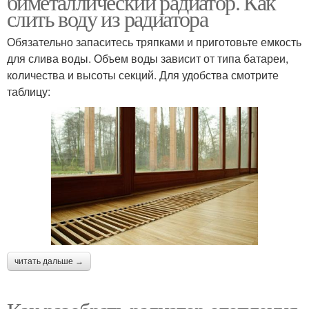
биметаллический радиатор. Как
слить воду из радиатора
Обязательно запаситесь тряпками и приготовьте емкость
Воды в алюминиевой
для слива воды. Объем воды зависит от типа батареи,
Батареи из чугуна
батарее
количества и высоты секций. Для удобства смотрите
таблицу:
Воды в чугунной
Биметаллические
батарее
батареи
Батареи в частном доме
Батарея от пыли
читать дальше →
Крепеж для чугунных
Средства для батареи
батарей