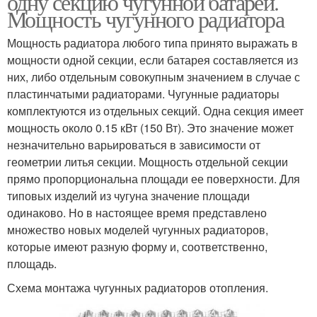
одну секцию чугунной батареи.
Мощность чугунного радиатора
Мощность радиатора любого типа принято выражать в
Алюминиевый
мощности одной секции, если батарея составляется из
Воды в радиаторе
радиатор
них, либо отдельным совокупным значением в случае с
пластинчатыми радиаторами. Чугунные радиаторы
комплектуются из отдельных секций. Одна секция имеет
мощность около 0.15 кВт (150 Вт). Это значение может
Воды в чугунной
Биметаллическая
незначительно варьироваться в зависимости от
батарее
батарея
геометрии литья секции. Мощность отдельной секции
прямо пропорциональна площади ее поверхности. Для
типовых изделий из чугуна значение площади
Воды в чугунных
Воды в стальном
одинаково. Но в настоящее время представлено
батареях
радиаторе
множество новых моделей чугунных радиаторов,
которые имеют разную форму и, соответственно,
площадь.
Схема монтажа чугунных радиаторов отопления.
Низкие батареи