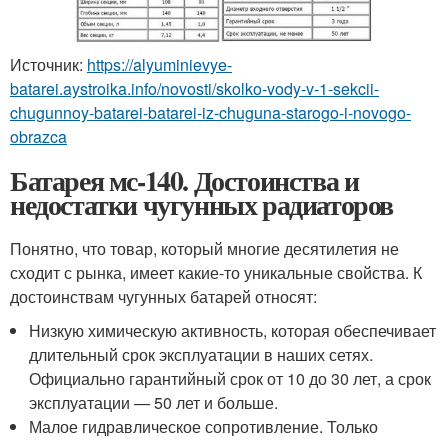
Источник:
https://alyuminievye-
batarei.aystroika.info/novosti/skolko-vody-v-1-sekcii-
chugunnoy-batarei-batarei-iz-chuguna-starogo-i-novogo-
obrazca
Батарея мс-140. Достоинства и
недостатки чугунных радиаторов
Понятно, что товар, который многие десятилетия не
сходит с рынка, имеет какие-то уникальные свойства. К
достоинствам чугунных батарей относят:
Низкую химическую активность, которая обеспечивает
длительный срок эксплуатации в наших сетях.
Официально гарантийный срок от 10 до 30 лет, а срок
эксплуатации — 50 лет и больше.
Малое гидравлическое сопротивление. Только