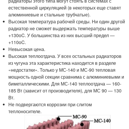
радиаторы этого типа могут стоять в системах с
естественной циркуляцией (в некоторых еще ставят
алюминиевые и стальные трубчатые).
Высокая температура рабочей среды. Ни один другой
радиатор не сможет выдержать температуры выше
+130
o
C. У большинства из них высший предел —
+110
o
C.
Невысокая цена.
Высокая теплоотдача. У всех остальных радиаторов
из чугуна эта характеристика находится в разделе
«недостатки». Только у МС-140 и МС-90 тепловая
мощность одной секции сравнима с алюминиевыми и
биметаллическими. Для МС-140 теплоотдача — 160-
185 Вт (зависит от производителя), для МС 90 — 130
Вт.
Не подвергаются коррозии при слитом
теплоносителе.