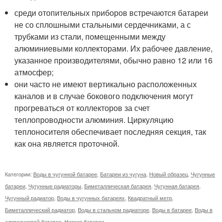
среди отопительных приборов встречаются батареи
не со сплошными стальными сердечниками, а с
трубками из стали, помещенными между
алюминиевыми коллекторами. Их рабочее давление,
указанное производителями, обычно равно 12 или 16
атмосфер;
они часто не имеют вертикально расположенных
каналов и в случае бокового подключения могут
прогреваться от коллекторов за счет
теплопроводности алюминия. Циркуляцию
теплоносителя обеспечивает последняя секция, так
как она является проточной.
Категории:
Воды в чугунной батарее
,
Батареи из чугуна
,
Новый образец
,
Чугунные
батареи
,
Чугунные радиаторы
,
Биметаллическая батарея
,
Чугунная батарея
,
Чугунный радиатор
,
Воды в чугунных батареях
,
Квадратный метр
,
Биметаллический радиатор
,
Воды в стальном радиаторе
,
Воды в батарее
,
Воды в
алюминиевой батарее
,
Низкие батареи