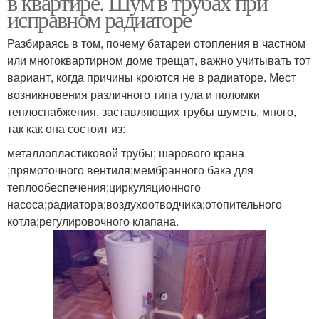
в квартире. Шум в трубах при
исправном радиаторе
Разбираясь в том, почему батареи отопления в частном
Воды в чугунных
Биметаллический
или многоквартирном доме трещат, важно учитывать тот
батареях
радиатор
вариант, когда причины кроются не в радиаторе. Мест
возникновения различного типа гула и поломки
теплоснабжения, заставляющих трубы шуметь, много,
так как она состоит из:
Воды в алюминиевой
Низкие батареи
батарее
металлопластиковой трубы; шарового крана
;прямоточного вентиля;мембранного бака для
теплообеспечения;циркуляционного
насоса;радиатора;воздухоотводчика;отопительного
Алюминиевая батарея
Алюминиевые батареи
котла;регулировочного клапана.
Воды в чугунной
Биметаллические
батареи
радиаторы