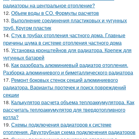
радиаторы на центральное отопление?
12.
Объем воды в СО. Формулы расчетов
13.
Выполнение соединения пластиковых и чугунных
труб. Кругом пластик
14.
Стук в трубах отопления частного дома. Главные
причины шума в системе отопления частного дома
15.
Установка кронштейнов для радиатора. Крепеж для
чугунных батарей
16.
Как разобрать алюминиевый радиатор отопления.
Разборка алюминиевого и биметаллического радиатора
17.
Ремонт боковых стенок секций алюминиевого
радиатора. Варианты протечек и поиск повреждений
секции
18.
Калькулятор расчета объема теплоаккумулятора. Как
рассчитать теплоаккумулятор для твердотопливного
котла?
19.
Схемы подключения радиаторов к системе
отопления. Двухтрубная схема подключения радиаторов