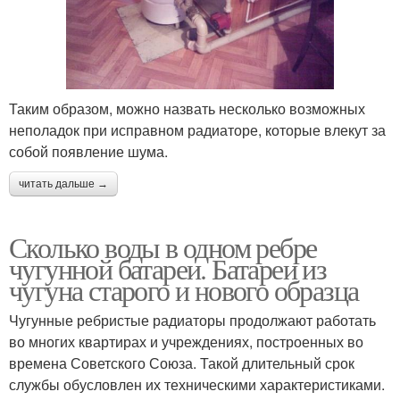
Воды в металлической
Теплоноситель в
батарее
батарее
Таким образом, можно назвать несколько возможных
неполадок при исправном радиаторе, которые влекут за
Воды в
собой появление шума.
Биметаллические
биметаллическом
приборы
радиаторе
читать дальше →
Сколько воды в одном ребре
Жидкости в чугунной
чугунной батареи. Батареи из
батарее
чугуна старого и нового образца
Чугунные ребристые радиаторы продолжают работать
во многих квартирах и учреждениях, построенных во
времена Советского Союза. Такой длительный срок
службы обусловлен их техническими характеристиками.