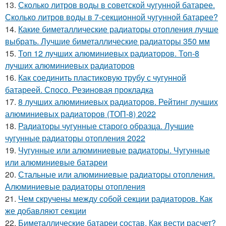
13.
Сколько литров воды в советской чугунной батарее.
Сколько литров воды в 7-секционной чугунной батарее?
14.
Какие биметаллические радиаторы отопления лучше
выбрать. Лучшие биметаллические радиаторы 350 мм
15.
Топ 12 лучших алюминиевых радиаторов. Топ-8
лучших алюминиевых радиаторов
16.
Как соединить пластиковую трубу с чугунной
батареей. Спосо. Резиновая прокладка
17.
8 лучших алюминиевых радиаторов. Рейтинг лучших
алюминиевых радиаторов (ТОП-8) 2022
18.
Радиаторы чугунные старого образца. Лучшие
чугунные радиаторы отопления 2022
19.
Чугунные или алюминиевые радиаторы. Чугунные
или алюминиевые батареи
20.
Стальные или алюминиевые радиаторы отопления.
Алюминиевые радиаторы отопления
21.
Чем скручены между собой секции радиаторов. Как
же добавляют секции
22.
Биметаллические батареи состав. Как вести расчет?