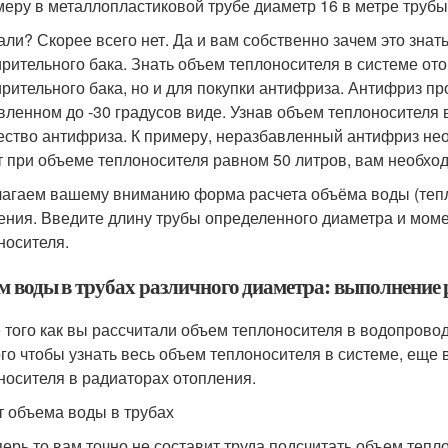
меру в металлопластиковой трубе диаметр 16 в метре трубы 
али? Скорее всего нет. Да и вам собственно зачем это знать
рительного бака. Знать объем теплоносителя в системе от
рительного бака, но и для покупки антифриза. Антифриз пр
вленном до -30 градусов виде. Узнав объем теплоносителя 
ество антифриза. К примеру, неразбавленный антифриз нео
т при объеме теплоносителя равном 50 литров, вам необход
агаем вашему вниманию форма расчета объёма воды (тепл
ения. Введите длину трубы определенного диаметра и момен
носителя.
м воды в трубах различного диаметра: выполнение 
 того как вы рассчитали объем теплоносителя в водопровод
ого чтобы узнать весь объем теплоносителя в системе, еще
носителя в радиаторах отопления.
т объема воды в трубах
перь то вам точно не составит труда подсчитать объем тепл