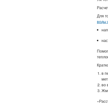
Расче
Для т
воды 
нап
нас
Помог
тепло
Кратк
в п
мет
во 
Жме
«Расс