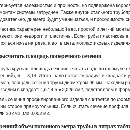
теризуется надежностью и прочность, но подвержена корроз
 монтаж системы затруднен. Также внутри стального трубоп
довательно, диаметр будет уменьшаться, и проходимость с
ластика характерен небольшой вес, простой и легкий монта
авеют, они недороги и пластичны. Если трубы пластиковые, 
ряться из-за нагрева, а вот в металлопластиковых изделиях
высчитать площадь поперечного сечения
труба круглая, площадь сечения считать надо по формуле п
енний), π — 3,14. Итого, надо возвести радиус в квадрат и 
мер, площадь сечения трубы диаметром 90 мм. Находим ради
зводим в квадрат: 4,5 * 4,5 = 2,025 см2, подставляем в форму
дь сечения профилированного изделия считается по формуле
ны сторон прямоугольника. Если считать сечение профиля 40
ли 20 см2 или 0,002 м2.
ренний объем погонного метра трубы в литрах табл