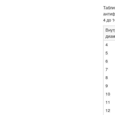
Табли
антиф
4 до 
Внут
диам
4
5
6
7
8
9
10
11
12