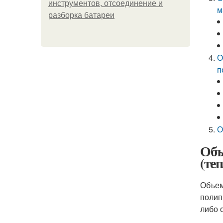
инструментов, отсоединение и
м
разборка батареи
О
п
О
Объ
(те
Объем
полип
либо 