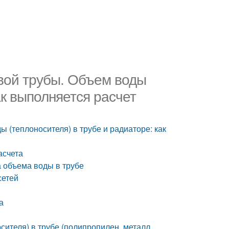
вой трубы. Объем воды
ак выполняется расчет
 (теплоносителя) в трубе и радиаторе: как
асчета
 объема воды в трубе
сетей
а
ителя) в трубе (полипропилен, металл,