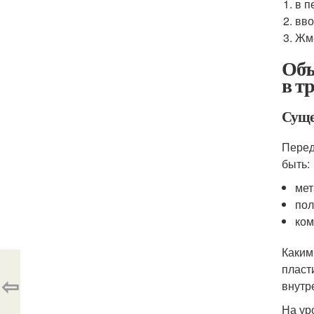
в п
вво
Жме
Объ
в т
Суще
Перед
быть:
мет
пол
ком
Каким
пласт
⇦
внутр
На ур