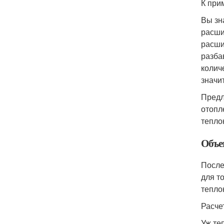
К при
Вы зн
расши
расши
разба
колич
значи
Предл
отопл
тепло
Объе
После
для т
тепло
Расче
Уж те