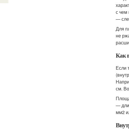
харак
с чем
— сле
Для п
не рж
расши
Как 
Если 
(внутр
Напри
см. Во
Площа
— дли
мм2 и
Внут