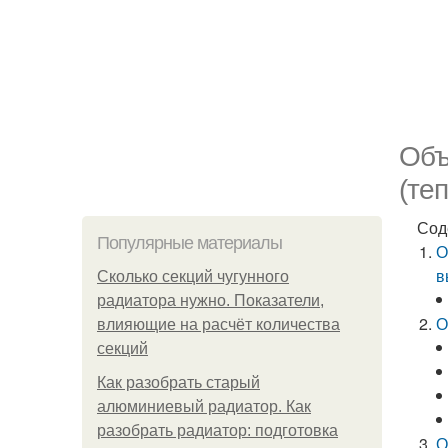
Объ
(те
Сод
Популярные материалы
О
в
Сколько секций чугунного
радиатора нужно. Показатели,
О
влияющие на расчёт количества
секций
Как разобрать старый
алюминиевый радиатор. Как
разобрать радиатор: подготовка
О