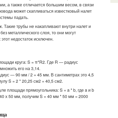
ии, а также отличается большим весом, в связи
ровода может скапливаться известковый налет
истемы падать.
ж. Такие трубы не накапливают внутри налет и
без металлического слоя, то они могут
 этот недостаток исключен.
лощади круга: S = π*R2. Где R — радиус
умножить его на 3,14.
ус — 90 мм / 2 = 45 мм. В сантиметрах это 4,5
лу S = 2 * 20,25 см2 = 40,5 см2.
 площади прямоугольника: S = a * b, где a и b
 х 50 мм, получим S = 40 мм * 50 мм = 2000
ица