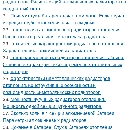
радиаторов. Расчет секций алюминиевых радиаторов на
квадратный метр
31.
Почему стук в батареях в частном доме. Если стучат
и трещат трубы отопления в частном доме
32.
Теплоотдача алюминиевых радиаторов отопления.
Паспортная и реальная теплоотдача радиатора
33.
Технические характеристики радиаторов отопления.
Характеристика алюминиевых радиаторов
34.
Тепловая мощность радиаторов отопления таблица.
Основные характеристики современных отопительных
радиаторов
35.
Характеристики биметаллических радиаторов
отопления. Конструктивные особенности и
разновидности биметаллических радиаторов
36.
Мощность чугунных радиаторов отопления..
Мощность одной секции чугунного радиатора.
37.
Сколько воды в 1 секции алюминиевой батареи.
Параметры алюминиевых радиаторов
38.
Цоканье в батарее. Стук в батареях отопления