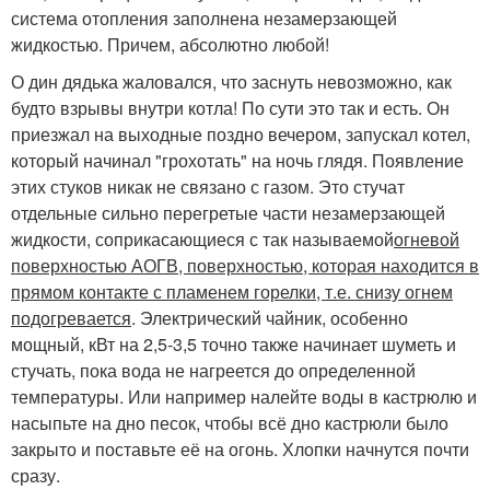
система отопления заполнена незамерзающей
жидкостью. Причем, абсолютно любой!
О дин дядька жаловался, что заснуть невозможно, как
будто взрывы внутри котла! По сути это так и есть. Он
приезжал на выходные поздно вечером, запускал котел,
который начинал "грохотать" на ночь глядя. Появление
этих стуков никак не связано с газом. Это стучат
отдельные сильно перегретые части незамерзающей
жидкости, соприкасающиеся с так называемой
огневой
поверхностью АОГВ, поверхностью, которая находится в
прямом контакте с пламенем горелки, т.е. снизу огнем
подогревается
. Электрический чайник, особенно
мощный, кВт на 2,5-3,5 точно также начинает шуметь и
стучать, пока вода не нагреется до определенной
температуры. Или например налейте воды в кастрюлю и
насыпьте на дно песок, чтобы всё дно кастрюли было
закрыто и поставьте её на огонь. Хлопки начнутся почти
сразу.