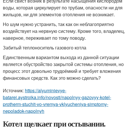
Если свист возник в результате насыщения кислородом
воды, которая циркулирует по трубам, опасности ни для
жильцов, ни для элементов отопления не возникает.
Но шум нужно устранить, так как он неблагоприятно
воздействует на нервную систему. Кроме того, владелец,
наверное, переживает по тому поводу.
Забитый теплоноситель газового котла
Единственным вариантом выхода из данной ситуации
является обустройство закрытой системы отопления, но
процесс этот довольно трудоёмкий и требует вложения
финансовых средств. Как это можно сделать?
Источник:
https://alyuminievye-
batarei.aystroika.info/novosti/napolnyy-gazovyy-kotel-
protherm-stuchit-vo-vremya-vklyucheniya-simptomy-
nepoladok-napolnyh
Котел щелкает при остывании.