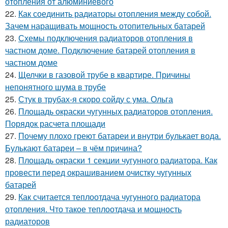
отопления от алюминиевого
22.
Как соединить радиаторы отопления между собой.
Зачем наращивать мощность отопительных батарей
23.
Схемы подключения радиаторов отопления в
частном доме. Подключение батарей отопления в
частном доме
24.
Щелчки в газовой трубе в квартире. Причины
непонятного шума в трубе
25.
Стук в трубах-я скоро сойду с ума. Ольга
26.
Площадь окраски чугунных радиаторов отопления.
Порядок расчета площади
27.
Почему плохо греют батареи и внутри булькает вода.
Булькают батареи – в чём причина?
28.
Площадь окраски 1 секции чугунного радиатора. Как
провести перед окрашиванием очистку чугунных
батарей
29.
Как считается теплоотдача чугунного радиатора
отопления. Что такое теплоотдача и мощность
радиаторов