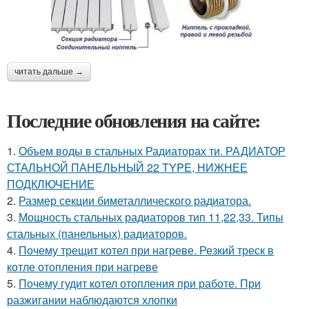
читать дальше →
Последние обновления на сайте:
1.
Объем воды в стальных Радиаторах ти. РАДИАТОР
СТАЛЬНОЙ ПАНЕЛЬНЫЙ 22 TYPE, НИЖНЕЕ
ПОДКЛЮЧЕНИЕ
2.
Размер секции биметаллического радиатора.
3.
Мощность стальных радиаторов тип 11,22,33. Типы
стальных (панельных) радиаторов.
4.
Почему трещит котел при нагреве. Резкий треск в
котле отопления при нагреве
5.
Почему гудит котел отопления при работе. При
разжигании наблюдаются хлопки