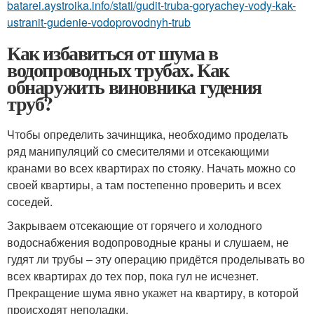
batarei.aystroika.info/stati/gudit-truba-goryachey-vody-kak-
ustranit-gudenie-vodoprovodnyh-trub
Как избавиться от шума в
водопроводных трубах. Как
обнаружить виновника гудения
труб?
Чтобы определить зачинщика, необходимо проделать
ряд манипуляций со смесителями и отсекающими
кранами во всех квартирах по стояку. Начать можно со
своей квартиры, а там постепенно проверить и всех
соседей.
Закрываем отсекающие от горячего и холодного
водоснабжения водопроводные краны и слушаем, не
гудят ли трубы – эту операцию придётся проделывать во
всех квартирах до тех пор, пока гул не исчезнет.
Прекращение шума явно укажет на квартиру, в которой
происходят неполадки.