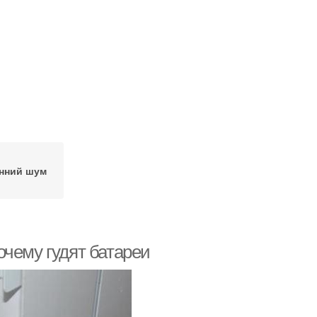
нний шум
очему гудят батареи