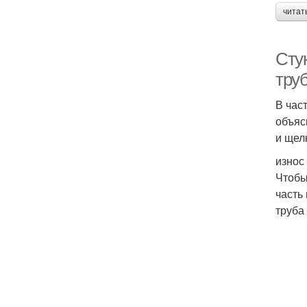
читат
Сту
тру
В час
объяс
и щел
износ
Чтобы
часть
труба