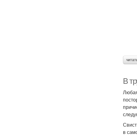
читат
В т
Любая
посто
причи
следу
Свист
в сам