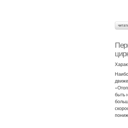
читат
Пер
цир
Харак
Наибо
движе
«Отоп
быть 
больш
скоро
пониж