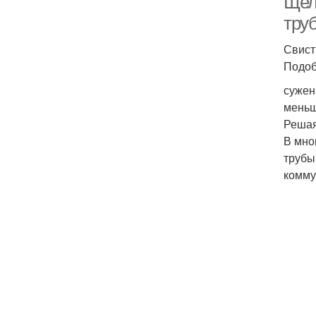
Щелк
тру
Свист
Подоб
сужен
меньш
Решая
В мно
трубы
комму