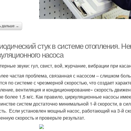
ь дальше →
иодический стук в системе отопления. Н
куляционного насоса
терные звуки: гул, свист, вой, журчание, вибрации при каса
лее частая проблема, связанная с насосом – слишком боль
тся по системе с чрезмерной скоростью, что создает харак
ление, вентиляция и кондиционирование» скорость движен
не более 1,5 м/с. Как правило, циркуляционные насосы име
инстве систем достаточно минимальной 1-й скорости, в сил
сть. Если установлен мощный насос, работающий на 3-й ско
енную скорость и проверьте результат.