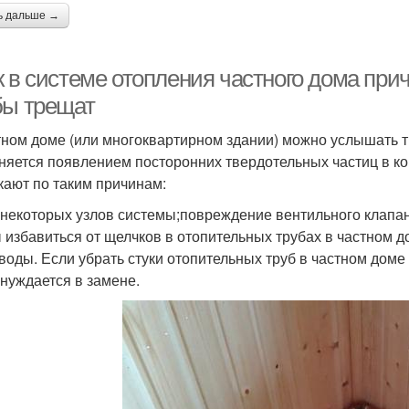
ь дальше →
к в системе отопления частного дома пр
бы трещат
тном доме (или многоквартирном здании) можно услышать т
няется появлением посторонних твердотельных частиц в к
кают по таким причинам:
 некоторых узлов системы;повреждение вентильного клапан
 избавиться от щелчков в отопительных трубах в частном д
 воды. Если убрать стуки отопительных труб в частном доме
 нуждается в замене.