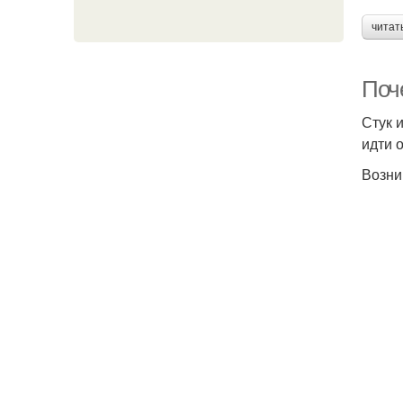
читат
Поч
Стук 
идти 
Возни