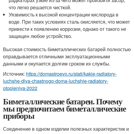
радиаторах узкие из-за чего может произойти засор,
что легко решается чисткой.
Уязвимость к высокой концентрации кислорода в
воде. При таких условиях сталь окисляется, что может
привести к появлению коррозии, однако от такого не
защищен любое устройство.
Высокая стоимость биметаллических батарей полностью
оправдывается отличными эксплуатационными
данными и окупается долгим сроком их службы.
Источник:
https://domastroevo.ru/stati/kakie-radiatory-
luchshe-dlya-chastnogo-doma-luchshie-radiatory-
otopleniya-2022
Биметаллические батареи. Почему
мы предпочитаем биметаллические
приборы
Соединение в одном изделии полезных характеристик и