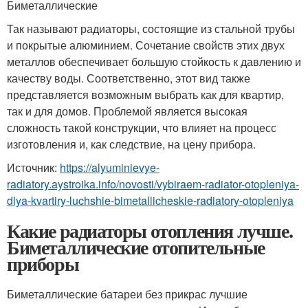
Биметаллические
Так называют радиаторы, состоящие из стальной трубы
и покрытые алюминием. Сочетание свойств этих двух
металлов обеспечивает большую стойкость к давлению и
качеству воды. Соответственно, этот вид также
представляется возможным выбрать как для квартир,
так и для домов. Проблемой является высокая
сложность такой конструкции, что влияет на процесс
изготовления и, как следствие, на цену прибора.
Источник:
https://alyuminievye-
radiatory.aystroika.info/novosti/vybiraem-radiator-otopleniya-
dlya-kvartiry-luchshie-bimetallicheskie-radiatory-otopleniya
Какие радиаторы отопления лучше.
Биметаллические отопительные
приборы
Биметаллические батареи без прикрас лучшие