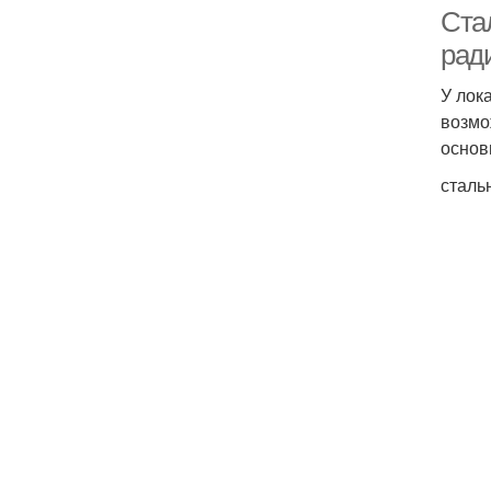
Ста
рад
У лок
возмо
основ
сталь