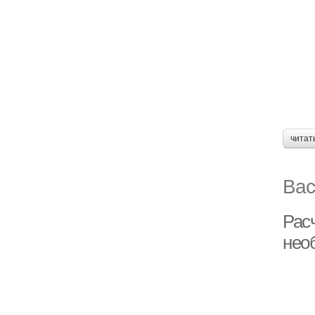
читат
Вас
Рас
нео