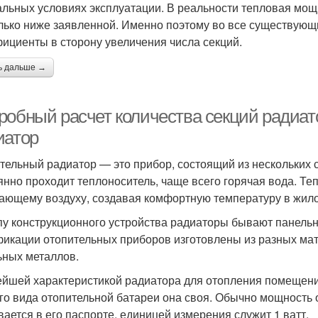
альных условиях эксплуатации. В реальности тепловая мощ
лько ниже заявленной. Именно поэтому во все существующ
ициенты в сторону увеличения числа секций.
ь дальше →
робный расчет количества секций радиат
иатор
тельный радиатор — это прибор, состоящий из нескольких 
янно проходит теплоноситель, чаще всего горячая вода. Те
ающему воздуху, создавая комфортную температуру в жил
пу конструкционного устройства радиаторы бывают панель
икации отопительных приборов изготовлены из разных мате
ьных металлов.
йшей характеристикой радиатора для отопления помещени
го вида отопительной батареи она своя. Обычно мощность 
вается в его паспорте, единицей измерения служит 1 ватт.