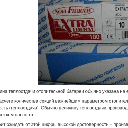
ина теплоотдачи отопительной батареи обычно указана на 
асчете количества секций важнейшим параметром отопител
сть (теплоотдача). Обычно величину теплоотдачи производи
ческом паспорте.
оит ожидать от этой цифры высокой достоверности – произ