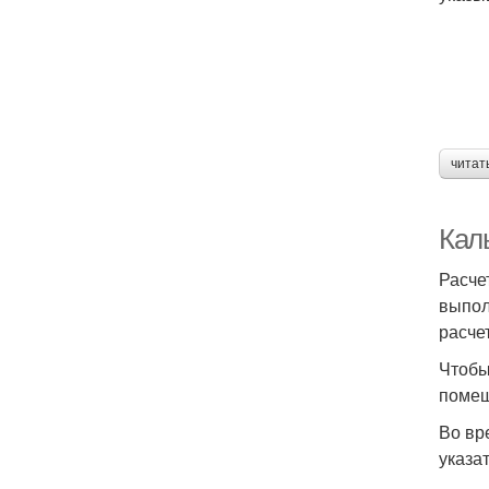
читат
Кал
Расче
выпол
расче
Чтобы
помещ
Во вр
указа