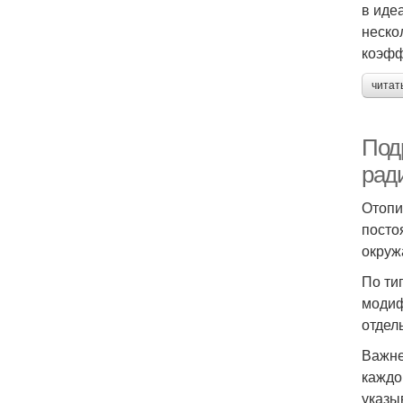
в иде
неско
коэфф
читат
Под
рад
Отопи
посто
окруж
По ти
модиф
отдел
Важне
каждо
указы