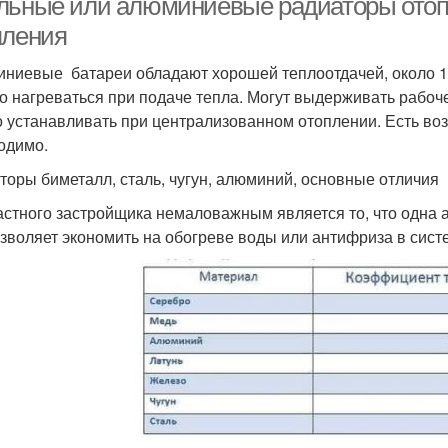
льные или алюминиевые радиаторы ото
пления
ниевые батареи обладают хорошей теплоотдачей, около 190
о нагреваться при подаче тепла. Могут выдерживать рабоч
 устанавливать при централизованном отоплении. Есть воз
одимо.
торы биметалл, сталь, чугун, алюминий, основные отличия
астного застройщика немаловажным является то, что одна 
озволяет экономить на обогреве воды или антифриза в сист