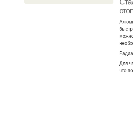
Ста
ото
Алюми
быстр
можно
необх
Радиа
Для ч
что п