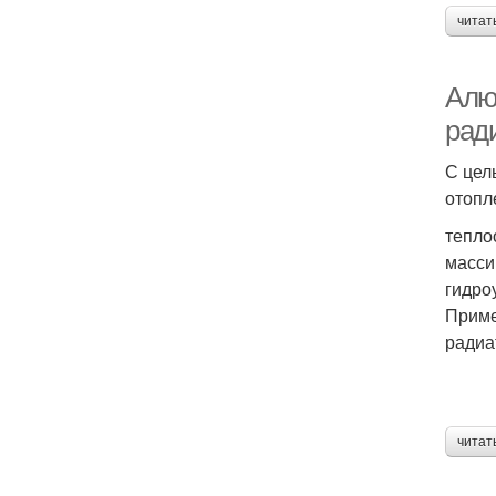
читат
Алю
рад
С цел
отопл
тепло
масси
гидро
Приме
радиа
читат