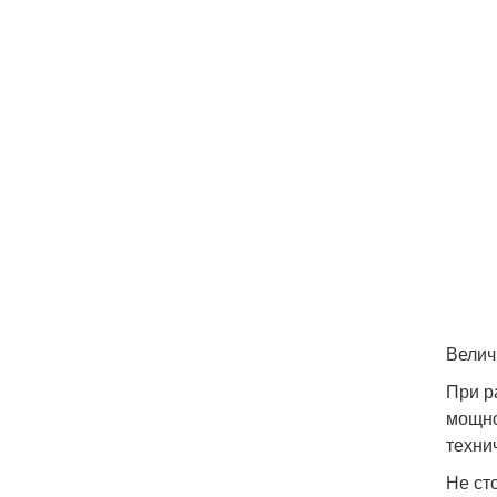
Велич
При р
мощно
техни
Не ст