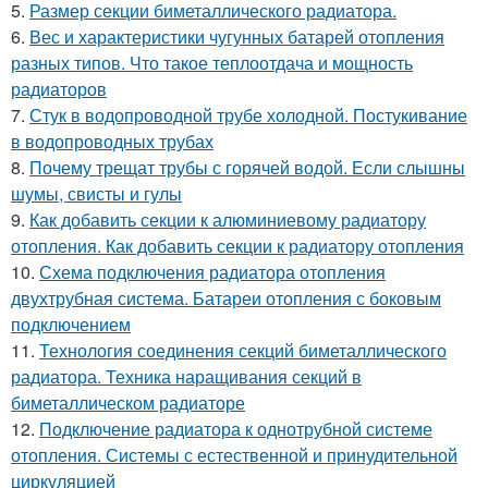
5.
Размер секции биметаллического радиатора.
6.
Вес и характеристики чугунных батарей отопления
разных типов. Что такое теплоотдача и мощность
радиаторов
7.
Стук в водопроводной трубе холодной. Постукивание
в водопроводных трубах
8.
Почему трещат трубы с горячей водой. Если слышны
шумы, свисты и гулы
9.
Как добавить секции к алюминиевому радиатору
отопления. Как добавить секции к радиатору отопления
10.
Схема подключения радиатора отопления
двухтрубная система. Батареи отопления с боковым
подключением
11.
Технология соединения секций биметаллического
радиатора. Техника наращивания секций в
биметаллическом радиаторе
12.
Подключение радиатора к однотрубной системе
отопления. Системы с естественной и принудительной
циркуляцией