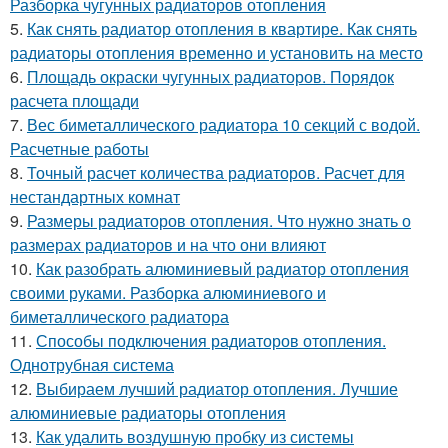
Разборка чугунных радиаторов отопления
5.
Как снять радиатор отопления в квартире. Как снять
радиаторы отопления временно и установить на место
6.
Площадь окраски чугунных радиаторов. Порядок
расчета площади
7.
Вес биметаллического радиатора 10 секций с водой.
Расчетные работы
8.
Точный расчет количества радиаторов. Расчет для
нестандартных комнат
9.
Размеры радиаторов отопления. Что нужно знать о
размерах радиаторов и на что они влияют
10.
Как разобрать алюминиевый радиатор отопления
своими руками. Разборка алюминиевого и
биметаллического радиатора
11.
Способы подключения радиаторов отопления.
Однотрубная система
12.
Выбираем лучший радиатор отопления. Лучшие
алюминиевые радиаторы отопления
13.
Как удалить воздушную пробку из системы