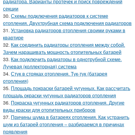
радиатора. Варианты протечек и поиск повреждений
секции
30.
Схемы подключения радиаторов к системе
отопления. Двухтрубная схема подключения радиаторов
31.
Установка радиаторов отопления своими руками в
квартире
32.
Как соединить радиаторы отопления между собой.
Зачем наращивать мощность отопительных батарей
33.
Как подключить радиаторы в однотрубной схеме.
Лучевая (коллекторная) система
34.
Стук в стояках отопления. Тук-тук (батарея
отопления)
35.
Площадь покраски батарей чугунных. Как рассчитать
площадь окраски чугунных радиаторов отопления
36.
Покраска чугунных радиаторов отопления. Другие
виды краски для отопительных приборов
37.
Причины шума в батареях отопления. Как устранить
шум из батарей отопления – разбираемся в причинах
появления