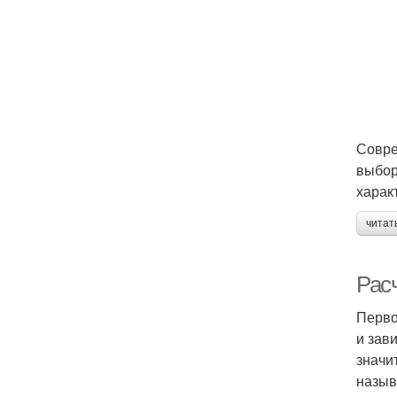
Совре
выбор
харак
читат
Рас
Перво
и зав
значи
назыв