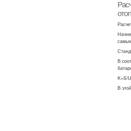
Рас
ото
Расче
Начне
самым
Станд
В соо
батар
K=S/U
В это