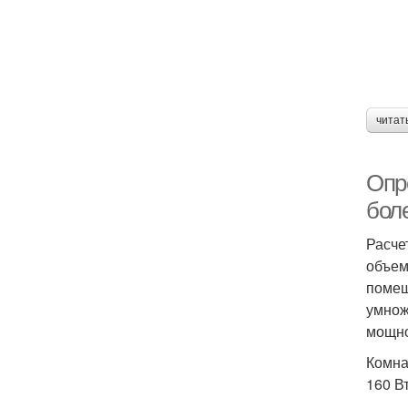
читат
Опр
бол
Расче
объем
помещ
умнож
мощно
Комна
160 В