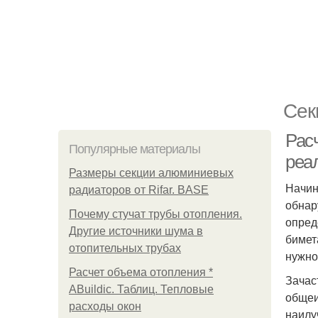
Сек
Рас
Популярные материалы
реа
Размеры секции алюминиевых
Начин
радиаторов от Rifar. BASE
обнар
Почему стучат трубы отопления.
опред
Другие источники шума в
бимет
отопительных трубах
нужно
Расчет объема отопления *
Зачас
ABuildic. Таблиц. Тепловые
общеи
расходы окон
наилу