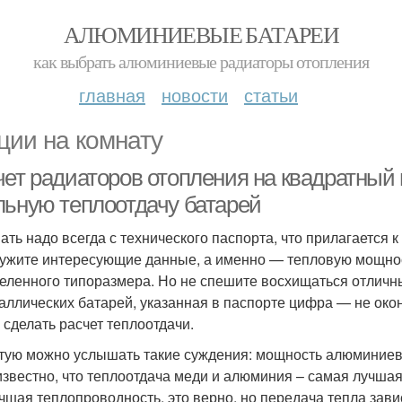
АЛЮМИНИЕВЫЕ БАТАРЕИ
как выбрать алюминиевые радиаторы отопления
главная
новости
статьи
ции на комнату
чет радиаторов отопления на квадратный 
льную теплоотдачу батарей
ать надо всегда с технического паспорта, что прилагается 
ужите интересующие данные, а именно — тепловую мощнос
еленного типоразмера. Но не спешите восхищаться отлич
аллических батарей, указанная в паспорте цифра — не оконч
 сделать расчет теплоотдачи.
тую можно услышать такие суждения: мощность алюминиев
звестно, что теплоотдача меди и алюминия – самая лучшая
чшая теплопроводность, это верно, но передача тепла завис