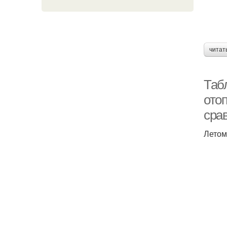
читат
Таб
ото
сра
Летом