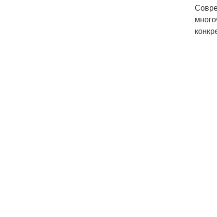
Совре
много
конкр