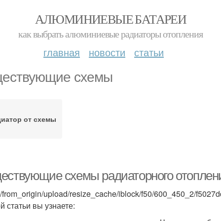
АЛЮМИНИЕВЫЕ БАТАРЕИ
как выбрать алюминиевые радиаторы отопления
главная
новости
статьи
ествующие схемы
диатор от схемы
ествующие схемы радиаторного отоплен
s/from_origin/upload/resize_cache/iblock/f50/600_450_2/f502
й статьи вы узнаете: