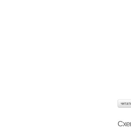
читат
Схе