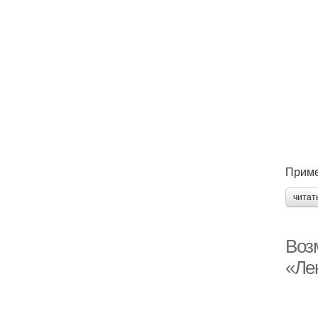
Приме
читат
Воз
«Ле