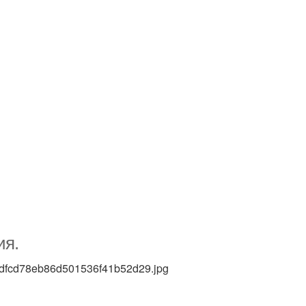
ия.
7ddfcd78eb86d501536f41b52d29.jpg