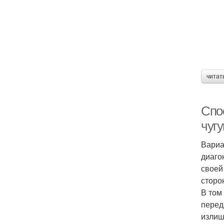
читат
Спо
чуг
Вариа
диаго
своей
сторо
В том
перед
излиш