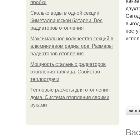
Какие
пробки
двухт
Сколько воды в одной секции
Сегод
биметаллической батареи. Вес
выгод
радиаторов отопления
посту
испол
Максимальное количество секций в
алюминиевом радиаторе. Размеры
радиаторов отопления
Мощность стальных радиаторов
отопления таблица. Свойство
теплоотдачи
Тепловые расчеты для отопления
дома. Система отопления своими
руками
читат
Вас