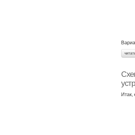
Вариа
читат
Схе
уст
Итак,