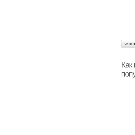
читат
Как
поп