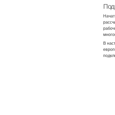
Под
Начат
рассч
рабоч
много
В нас
европ
подкл