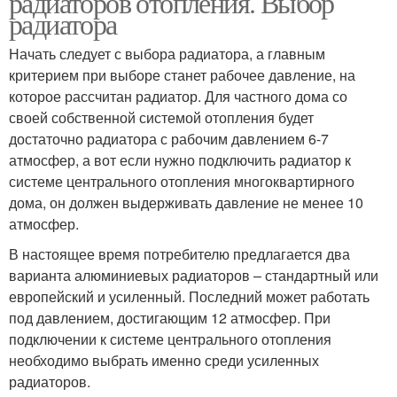
радиаторов отопления. Выбор
радиатора
Начать следует с выбора радиатора, а главным
критерием при выборе станет рабочее давление, на
Верхний подключение
Нижний подключение
которое рассчитан радиатор. Для частного дома со
своей собственной системой отопления будет
достаточно радиатора с рабочим давлением 6-7
атмосфер, а вот если нужно подключить радиатор к
Советы по
Седельное
системе центрального отопления многоквартирного
подключению
подключение
дома, он должен выдерживать давление не менее 10
атмосфер.
В настоящее время потребителю предлагается два
Радиаторы с нижним
Параллельное
варианта алюминиевых радиаторов – стандартный или
подключением
подключение
европейский и усиленный. Последний может работать
под давлением, достигающим 12 атмосфер. При
подключении к системе центрального отопления
Односторонний
необходимо выбрать именно среди усиленных
подключение
радиаторов.