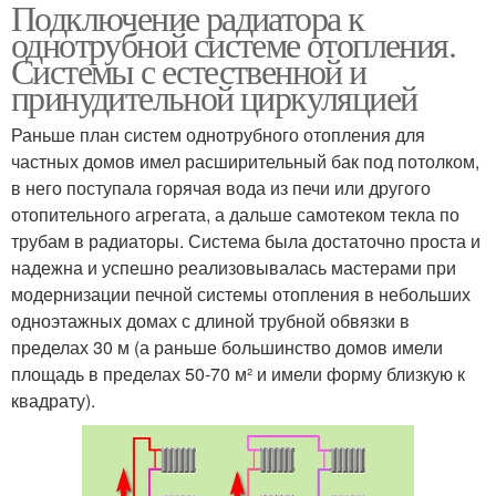
Подключение радиатора к
Двухтрубная система
Двухтрубные системы
однотрубной системе отопления.
Системы с естественной и
принудительной циркуляцией
Раньше план систем однотрубного отопления для
Однотрубная система
Коллекторная система
частных домов имел расширительный бак под потолком,
в него поступала горячая вода из печи или другого
отопительного агрегата, а дальше самотеком текла по
трубам в радиаторы. Система была достаточно проста и
Радиаторы к
Отопления при
надежна и успешно реализовывалась мастерами при
отопительной системе
однотрубной системе
модернизации печной системы отопления в небольших
одноэтажных домах с длиной трубной обвязки в
пределах 30 м (а раньше большинство домов имели
площадь в пределах 50-70 м² и имели форму близкую к
Однотрубная схема
Отопительные системы
квадрату).
Отопления к