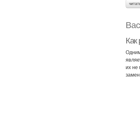
читат
Вас
Как
Одним
являе
их не
замен