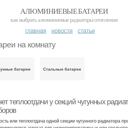
АЛЮМИНИЕВЫЕ БАТАРЕИ
как выбрать алюминиевые радиаторы отопления
главная
новости
статьи
ареи на комнату
гунные батареи
Стальные батареи
чет теплоотдачи у секций чугунных ради
боров
сть или теплоотдача одной секции чугунного радиатора пр
применяется агрегат для низкотемпературных или среднете