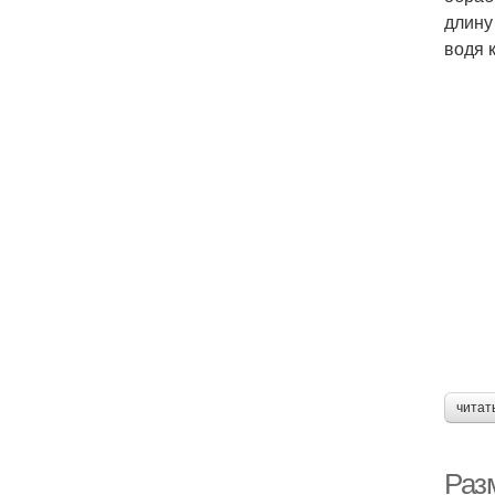
длину
водя 
читат
Раз