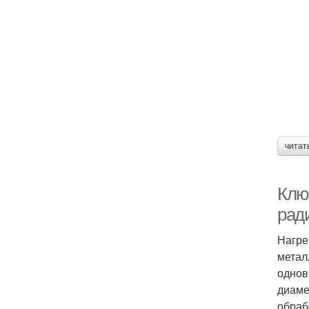
читат
Клю
рад
Нагре
метал
однов
диаме
обраб