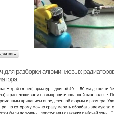
ь дальше →
ч для разборки алюминиевых радиаторов
иатора
ваем край (конец) арматуры длиной 40 — 50 мм до почти бе
ла) и расплющиваем на импровизированной наковальне. Пер
ременным приданием определенной формы и размера. Удоб
тра, по которому можно сразу мерить обрабатываемую загот
отки были получены, приступаем к закалки рабочей зоны.