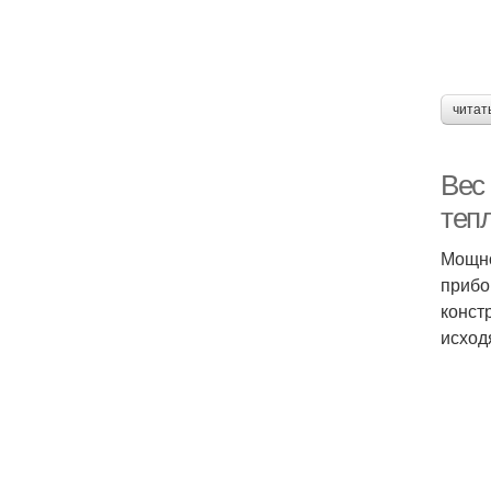
читат
Вес 
теп
Мощно
прибо
конст
исход