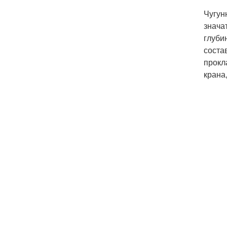
Чугун
знача
глуби
соста
прокл
крана