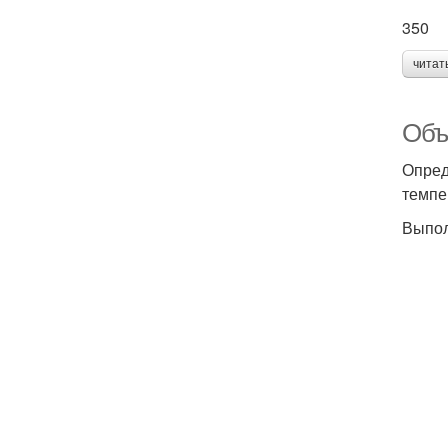
350
читат
Объ
Опред
темпе
Выпол