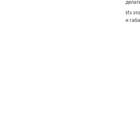
делат
Из эт
и габ