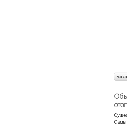
читат
Объ
ото
Сущес
Самый