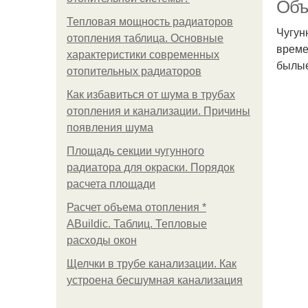
Объе
Тепловая мощность радиаторов
Чугун
отопления таблица. Основные
време
характеристики современных
былые
отопительных радиаторов
Как избавиться от шума в трубах
отопления и канализации. Причины
появления шума
Площадь секции чугунного
радиатора для окраски. Порядок
расчета площади
Расчет объема отопления *
ABuildic. Таблиц. Тепловые
расходы окон
Щелчки в трубе канализации. Как
устроена бесшумная канализация