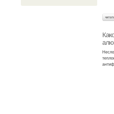
читат
Как
алю
Несло
тепло
антиф