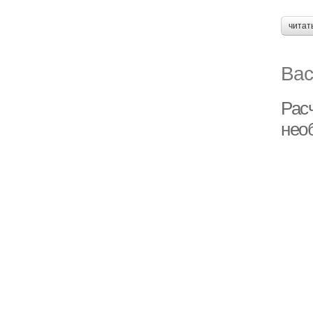
читат
Вас
Рас
нео