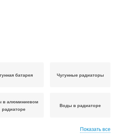
гунная батарея
Чугунные радиаторы
 в алюминиевом
Воды в радиаторе
радиаторе
Показать все
Теплоноситель в
унный радиатор
алюминиевом